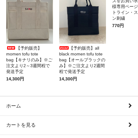
ズをお買い求
様専用ページ
トライン・ス
ン刺繍
770円
【予約販売】
【予約販売】all
momen tofu tote
black momen tofu tote
bag【キナリのみ】※ご
bag【オールブラックの
注文より2～3週間程で
み】※ご注文より2週間
発送予定
程で発送予定
14,300円
14,300円
ホーム
カートを見る