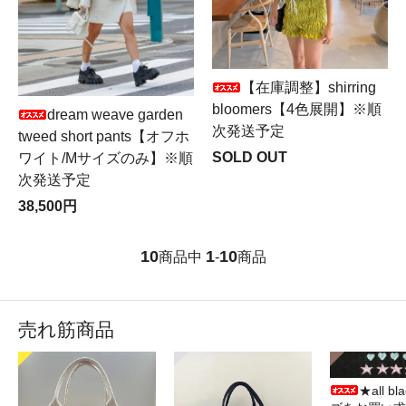
【在庫調整】shirring
bloomers【4色展開】※順
dream weave garden
次発送予定
tweed short pants【オフホ
SOLD OUT
ワイト/Mサイズのみ】※順
次発送予定
38,500円
10
1
10
商品中
-
商品
売れ筋商品
★all b